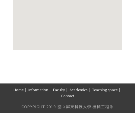
Home
Information
Faculty
Academics
Teaching space
Contact
COPYRIGHT 2019-國立屏東科技大學 機械工程系