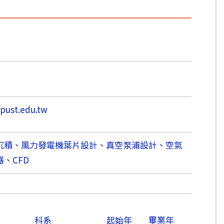
pust.edu.tw
沉積、風力發電機葉片設計、真空泵浦設計、空氣
、CFD
科系
起始年
畢業年