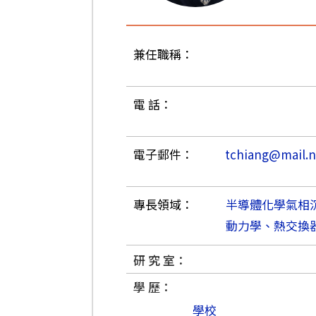
兼任職稱：
電 話：
電子郵件：
tchiang@mail.n
專長領域：
半導體化學氣相
動力學、熱交換器
研 究 室：
學 歷：
學校