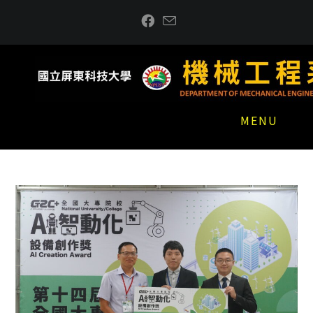
跳
到
主
要
內
容
MENU