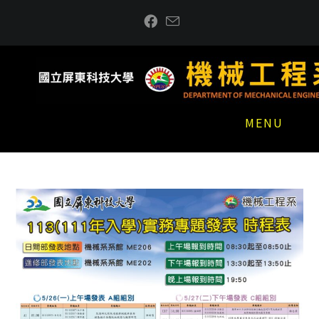
跳
到
主
要
內
容
MENU