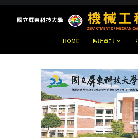
跳
到
主
要
內
HOME
系所資訊
容