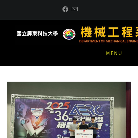
跳
到
主
要
內
容
MENU