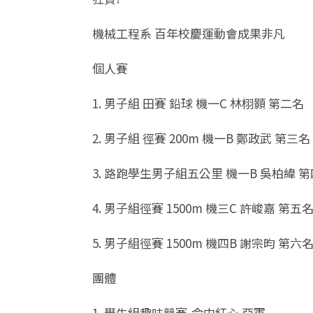
機械工程系 百年校慶運動會成果非凡
個人賽
1. 男子組 田賽 鉛球 機一C 林栩顥 第二名
2. 男子組 徑賽 200m 機一B 鄭政武 第三名
3. 路跑學生男子組五公里 機一B 吳柏緯 
4. 男子組徑賽 1500m 機三C 許峻嘉 第五
5. 男子組徑賽 1500m 機四B 謝宗昀 第六
團體
1. 學生組趣味競賽-命中紅心 亞軍