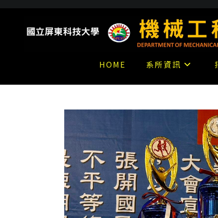
跳
到
主
要
內
HOME
系所資訊
容