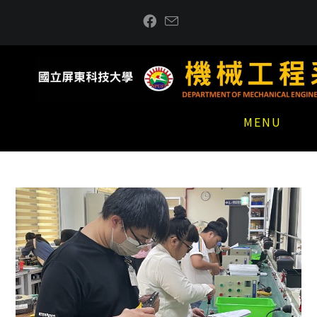
跳
到
主
要
內
容
MENU