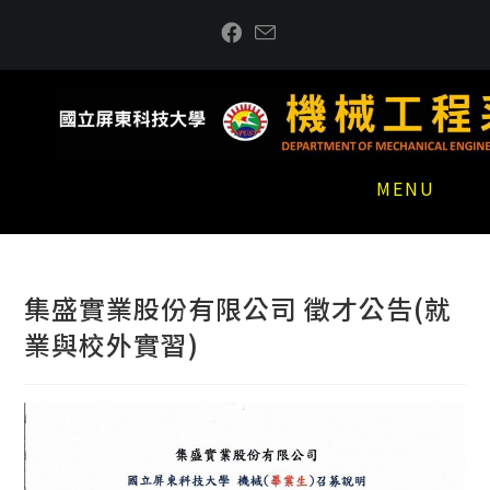
跳
到
主
要
內
容
MENU
集盛實業股份有限公司 徵才公告(就
業與校外實習)