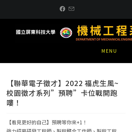
跳
到
主
要
內
容
MENU
【聯華電子徵才】2022 福虎生風~
校園徵才系列”預聘”卡位戰開跑
嘍！
【看見更好的自己】預聘等你來+1！
強力招募研發工程師、製程整合工作師、製程工程