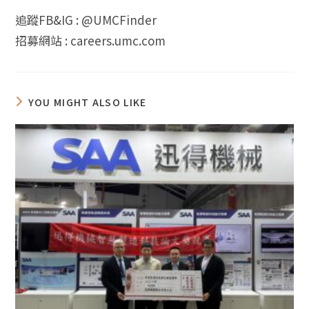
追蹤FB&IG : @UMCFinder
招募網站 : careers.umc.com
YOU MIGHT ALSO LIKE