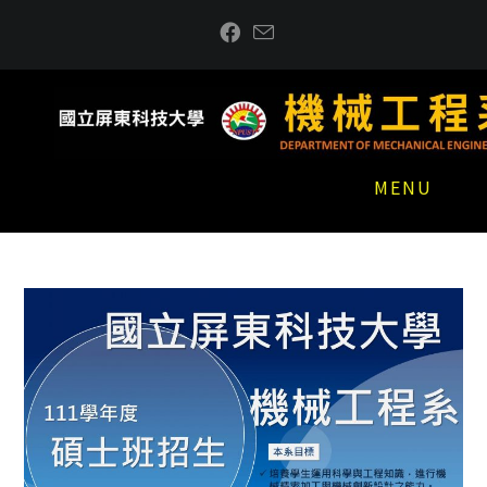
跳
到
主
要
內
容
MENU