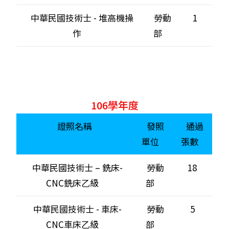
中華民國技術士 - 堆高機操
勞動
1
作
部
106學年度
證照名稱
發照
通過
單位
張數
中華民國技術士 – 銑床-
勞動
18
CNC銑床乙級
部
中華民國技術士 - 車床-
勞動
5
CNC車床乙級
部