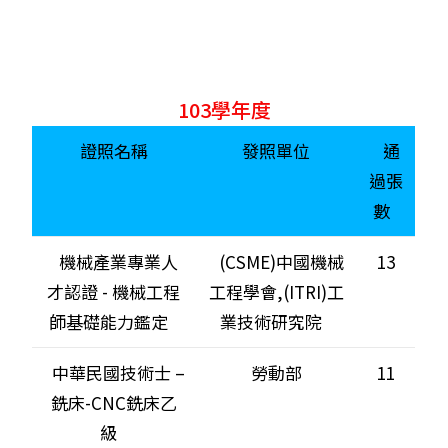
103學年度
證照名稱
發照單位
通
過張
數
機械產業專業人
(CSME)中國機械
13
才認證 - 機械工程
工程學會,(ITRI)工
師基礎能力鑑定
業技術研究院
中華民國技術士 –
勞動部
11
銑床-CNC銑床乙
級