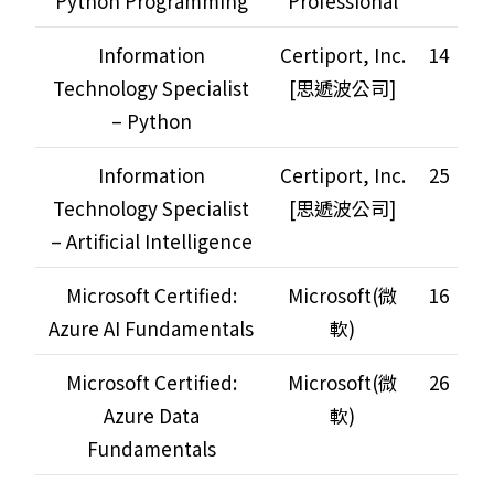
Python Programming
Professional
Information
Certiport, Inc.
14
Technology Specialist
[思遞波公司]
– Python
Information
Certiport, Inc.
25
Technology Specialist
[思遞波公司]
– Artificial Intelligence
Microsoft Certified:
Microsoft(微
16
Azure AI Fundamentals
軟)
Microsoft Certified:
Microsoft(微
26
Azure Data
軟)
Fundamentals