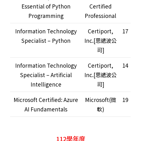
Essential of Python
Certified
Programming
Professional
Information Technology
Certiport,
17
Specialist – Python
Inc.[思遞波公
司]
Information Technology
Certiport,
14
Specialist – Artificial
Inc.[思遞波公
Intelligence
司]
Microsoft Certified: Azure
Microsoft(微
19
AI Fundamentals
軟)
112學年度