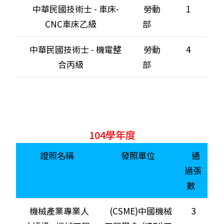
中華民國技術士 - 車床-
勞動
1
CNC車床乙級
部
中華民國技術士 - 機電整
勞動
4
合丙級
部
104學年度
證照名稱
發照單位
通
過張
數
機械產業專業人
(CSME)中國機械
3