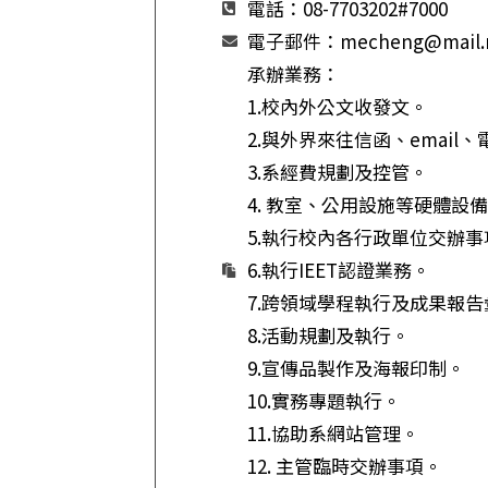
電話：08-7703202#7000
電子郵件：mecheng@mail.np
承辦業務：
1.校內外公文收發文。
2.與外界來往信函、email
3.系經費規劃及控管。
4. 教室、公用設施等硬體設
5.執行校內各行政單位交辦事
6.執行IEET認證業務。
7.跨領域學程執行及成果報告
8.活動規劃及執行。
9.宣傳品製作及海報印制。
10.實務專題執行。
11.協助系網站管理。
12. 主管臨時交辦事項。