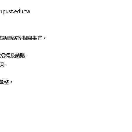
ust.edu.tw
、電話聯絡等相關事宜。
備招標及請購。
項。
彙整。