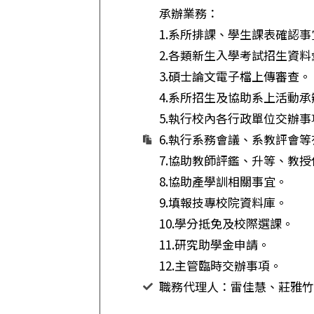
承辦業務：
1.系所排課、學生課表確認事
2.各類新生入學考試招生資
3.碩士論文電子檔上傳審查。
4.系所招生及協助系上活動承
5.執行校內各行政單位交辦事
6.執行系務會議、系教評會
7.協助教師評鑑、升等、教
8.協助產學訓相關事宜。
9.填報技專校院資料庫。
10.學分抵免及校際選課。
11.研究助學金申請。
12.主管臨時交辦事項。
職務代理人：雷佳慧、莊雅竹