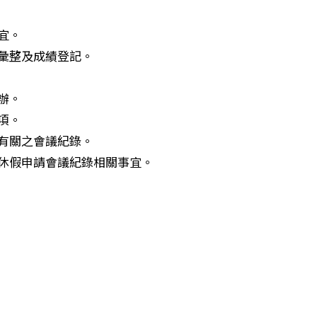
宜。
料彙整及成績登記。
辦。
項。
等有關之會議紀錄。
授休假申請會議紀錄相關事宜。