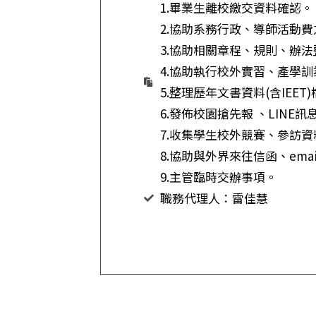
1.畢業生離校繳交資料確認。
2.協助系務行政、導師活動
3.協助相關章程、規則、辦法
4.協助執行校外實習、產學訓
5.整理歷年文書資料(含IEE
6.發佈校園搶先報 、LINE
7.收集學生校外競賽、參訪
8.協助與外界來往信函、em
9.主管臨時交辦事項。
職務代理人：雷佳慧