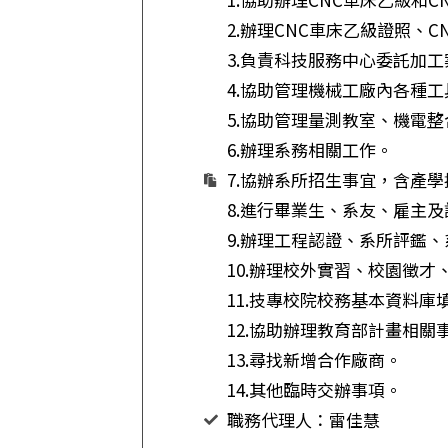
2.辦理CNC車床乙級證照、
3.負責科技服務中心委託加工
4.協助管理機械工廠內各種
5.協助管理量測教室、機電
6.辦理系務相關工作。
7.協辦系所招生事宜，含產
8.進行畢業生、系友、雇主
9.辦理工程認證、系所評鑑
10.辦理校外實習、校園徵才
11.技專校院校務基本資料庫
12.協助辦理教育部計畫相關
13.尋找新增合作廠商。
14.其他臨時交辦事項。
職務代理人：雷佳慧